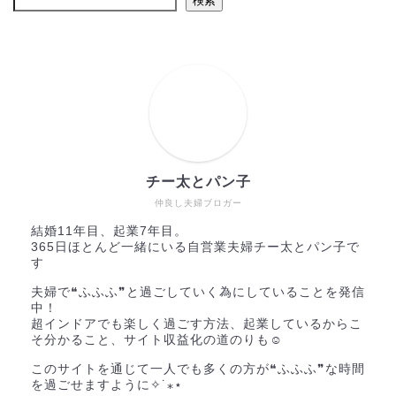
検索
チー太とパン子
仲良し夫婦ブロガー
結婚11年目、起業7年目。
365日ほとんど一緒にいる自営業夫婦チー太とパン子で
す
夫婦で❝ふふふ❞と過ごしていく為にしていることを発信
中！
超インドアでも楽しく過ごす方法、起業しているからこ
そ分かること、サイト収益化の道のりも☺︎
このサイトを通じて一人でも多くの方が❝ふふふ❞な時間
を過ごせますように✧˙⁎⋆