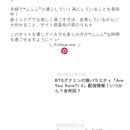
夫婦で❝ふふふ❞と過ごしていく為にしていることを発信
中！
超インドアでも楽しく過ごす方法、起業しているからこ
そ分かること、サイト収益化の道のりも☺︎
このサイトを通じて一人でも多くの方が❝ふふふ❞な時間
を過ごせますように✧˙⁎⋆
＼ Follow me ／
2025年11月10日
BTSグクミンの旅バラエティ『Are
You Sure?! 2』配信情報┋いつか
ら？全何回？
2025年8月27日