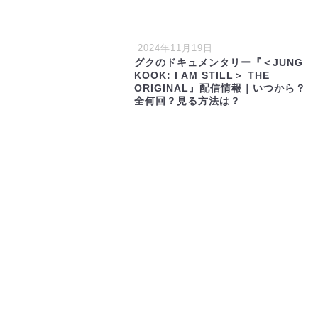
2024年11月19日
グクのドキュメンタリー『＜JUNG
KOOK: I AM STILL＞ THE
ORIGINAL』配信情報｜いつから？
インドア最高
全何回？見る方法は？
ドラマ
読書
おやつ
インドアでもたまには旅行
経営に関しての話